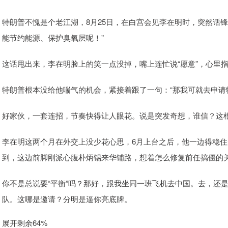
特朗普不愧是个老江湖，8月25日，在白宫会见李在明时，突然话
能节约能源、保护臭氧层呢！”
这话甩出来，李在明脸上的笑一点没掉，嘴上连忙说“愿意”，心里
特朗普根本没给他喘气的机会，紧接着跟了一句：“那我可就去申请
好家伙，一套连招，节奏快得让人眼花。说是突发奇想，谁信？这
李在明这两个月在外交上没少花心思，6月上台之后，他一边得稳
到，这边前脚刚派心腹朴炳锡来华铺路，想着怎么修复前任搞僵的
你不是总说要“平衡”吗？那好，跟我坐同一班飞机去中国。去，还
队。这哪是邀请？分明是逼你亮底牌。
展开剩余64%