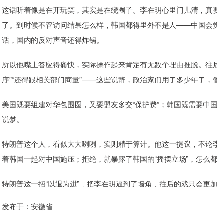
这话听着像是在开玩笑，其实是在绕圈子。李在明心里门儿清，真
了。到时候不管访问结果怎么样，韩国都得里外不是人——中国会
话，国内的反对声音还得炸锅。
所以他嘴上答应得痛快，实际操作起来肯定有无数个理由推脱。往后
序”“还得跟相关部门商量”——这些说辞，政治家们用了多少年了
美国既要组建对华包围圈，又要盟友多交“保护费”；韩国既需要中
说梦。
特朗普这个人，看似大大咧咧，实则精于算计。他这一提议，不论
着韩国一起对中国施压；拒绝，就暴露了韩国的“摇摆立场”，怎么
特朗普这一招“以退为进”，把李在明逼到了墙角，往后的戏只会更
发布于：安徽省