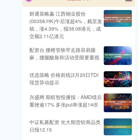
财通策略嬴 江西铜业股份
(00358.HK)午后涨超4%，截至发
稿，涨4.39%，报38.08港元，成
交额2.11亿港元
配资台 腰椎管狭窄走路容易腿
麻，腰腿酸胀和活动受限要重视
优选策略 价格前线|3月20日TDI
现货异动提示
兴盛网 期权智投播报：AMD绩后
重挫逾17% 多张put单涨超14倍
中证私募配资 光大期货软商品类
日报12.15