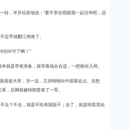
锋一转，半开玩笑地说：“要不李在明跟我一起访华吧，还
指不定早就翻江倒海了。
特别许可了啊！”
根本就是早有准备，就等着场合合适，一把推你入局。
住美国老大哥，另一边，又得悄悄向中国靠近点。没想
关系，后脚就被特朗普将了一军。
是不去？不去，就是不给美国面子；去了，就是明晃晃站