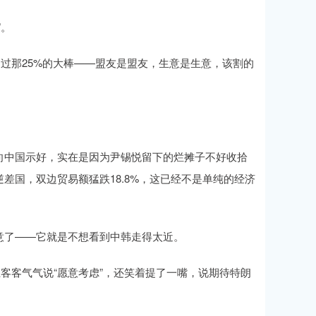
”。
不过那25%的大棒——盟友是盟友，生意是生意，该割的
向中国示好，实在是因为尹锡悦留下的烂摊子不好收拾
差国，双边贸易额猛跌18.8%，这已经不是单纯的经济
意了——它就是不想看到中韩走得太近。
客客气气说“愿意考虑”，还笑着提了一嘴，说期待特朗