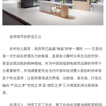
追求细节的舒适主义
在年轻人眼里，厨房早已超越“做饭”的单一属性 —— 它是结
束一天忙碌后舒缓压力的角落，是朋友小聚时分享生活的空间，
更是自我治愈的精神领地。作为中国高端厨电领导品牌的华帝十
分看重细节，并强调要更符合当代中国年轻消费人群的时尚审美
及个性化需求，让厨房逐渐成为秀场、治愈场、游乐场，打造出
融合“产品之净”“空间之净”及“感官之净”三大维度的净洁厨房体
系。
在清洁上，华帝下足了功夫，旗下自动水洗吸油烟机荣获20