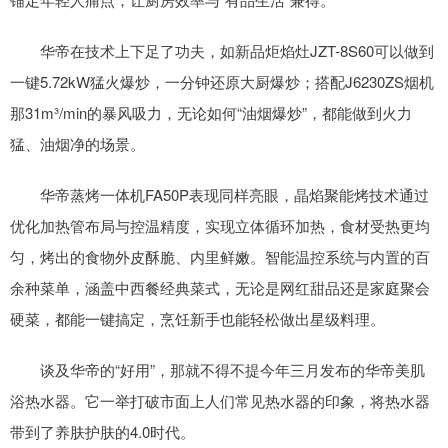
华帝在技术上下足了功夫，如新品炬焰灶JZT-8S60可以做到
一键5.72kW猛火爆炒，一分钟还原大厨爆炒；搭配J6230ZS烟机
那31m³/min的暴风吸力，无论如何“油烟爆炒”，都能做到火力
猛、油烟净的场景。
华帝蒸烤一体机FA50P表现同样亮眼，晶焰聚能烤技术通过
优化加热管布局与控温精度，实现立体循环加热，食材受热更均
匀，烤出的食物外皮酥脆、内里鲜嫩。智能温控系统与内置的百
余种菜单，涵盖中西餐经典菜式，无论是网红甜品还是家庭聚会
硬菜，都能一键搞定，烹饪新手也能轻松做出星级料理。
谈及华帝的“好用”，那就不得不提今年三月发布的华帝美肌
浴热水器。它一举打破市面上人们常见热水器的印象，将热水器
带到了养肤护肤的4.0时代。