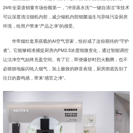
24年全渠道销量市场份额第一，“冲浪蒸水洗”“一键自清洁”等技术
可以深度清洁烟机内部，减少烟机内部细菌滋生与异味污染厨房
环境，给用户带来“产品之净”的感受。
华帝烟灶套系搭载的AI空气管家，恰好成了这份期待的“守护
者”。它能够精准捕捉厨房内PM2.5浓度细微变化，通过智能调控
让洁净空气始终充盈空间。有了它，即便爆炒时烈火翻腾，也不
必狼狈地躲闪呛人烟气，加上极致的静音表现，厨房彻底告别了
往日的轰鸣感，带来“感官之净”。