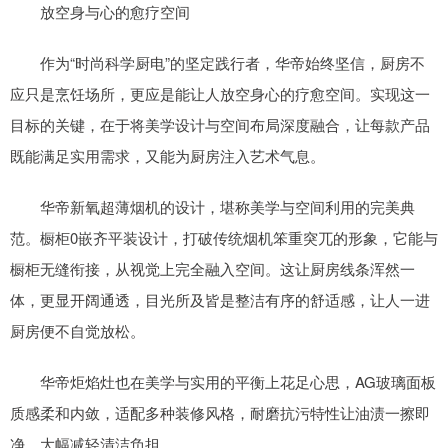
放空身与心的愈疗空间
作为“时尚科学厨电”的坚定践行者，华帝始终坚信，厨房不
应只是烹饪场所，更应是能让人放空身心的疗愈空间。实现这一
目标的关键，在于将美学设计与空间布局深度融合，让每款产品
既能满足实用需求，又能为厨房注入艺术气息。
华帝新氧超薄烟机的设计，堪称美学与空间利用的完美典
范。橱柜0嵌齐平装设计，打破传统烟机笨重突兀的形象，它能与
橱柜无缝衔接，从视觉上完全融入空间。这让厨房线条浑然一
体，更显开阔通透，目光所及皆是整洁有序的舒适感，让人一进
厨房便不自觉放松。
华帝炬焰灶也在美学与实用的平衡上花足心思，AG玻璃面板
质感柔和内敛，适配多种装修风格，耐磨抗污特性让油渍一擦即
净，大幅减轻清洁负担。