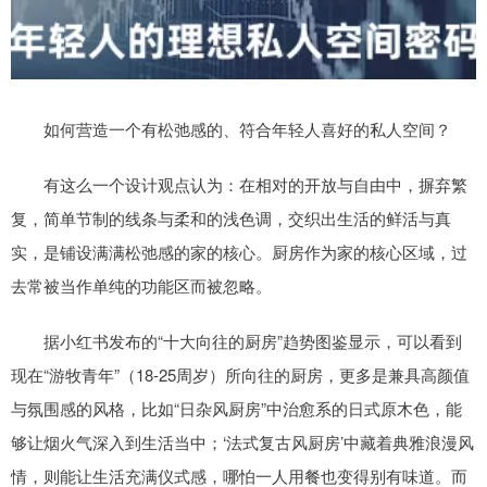
如何营造一个有松弛感的、符合年轻人喜好的私人空间？
有这么一个设计观点认为：在相对的开放与自由中，摒弃繁
复，简单节制的线条与柔和的浅色调，交织出生活的鲜活与真
实，是铺设满满松弛感的家的核心。厨房作为家的核心区域，过
去常被当作单纯的功能区而被忽略。
据小红书发布的“十大向往的厨房”趋势图鉴显示，可以看到
现在“游牧青年”（18-25周岁）所向往的厨房，更多是兼具高颜值
与氛围感的风格，比如“日杂风厨房”中治愈系的日式原木色，能
够让烟火气深入到生活当中；‘法式复古风厨房’中藏着典雅浪漫风
情，则能让生活充满仪式感，哪怕一人用餐也变得别有味道。而