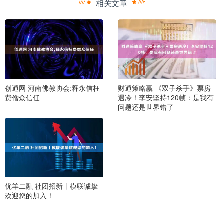
相关文章
创通网 河南佛教协会:释永信枉
财通策略赢 《双子杀手》票房
费僧众信任
遇冷！李安坚持120帧：是我有
问题还是世界错了
优羊二融 社团招新丨模联诚挚
欢迎您的加入！