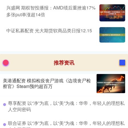
兴盛网 期权智投播报：AMD绩后重挫逾17%
多张put单涨超14倍
中证私募配资 光大期货软商品类日报12.15
推荐资讯
美港通配资 模拟检疫丧尸游戏《边境丧尸检
察官》Steam预约超百万
尊享配资 以“净”为底，以“美”为魂：华帝，年轻人的理想私
人空间密码
联合证券 以“净”为底，以“美”为魂：华帝，年轻人的理想私