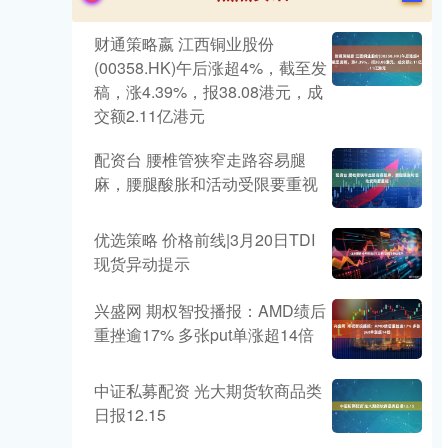
财通策略嬴 江西铜业股份
(00358.HK)午后涨超4%，截至发
稿，涨4.39%，报38.08港元，成
交额2.11亿港元
配资台 腰椎管狭窄走路容易腿
麻，腰腿酸胀和活动受限要重视
优选策略 价格前线|3月20日TDI
现货异动提示
兴盛网 期权智投播报：AMD绩后
重挫逾17% 多张put单涨超14倍
中证私募配资 光大期货软商品类
日报12.15