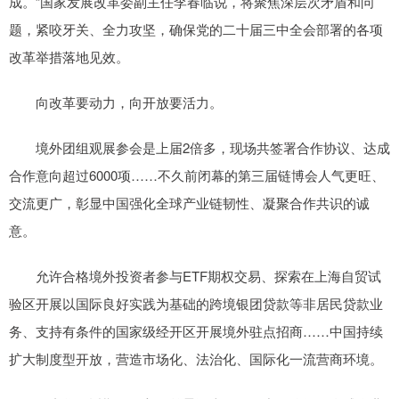
成。”国家发展改革委副主任李春临说，将聚焦深层次矛盾和问
题，紧咬牙关、全力攻坚，确保党的二十届三中全会部署的各项
改革举措落地见效。
向改革要动力，向开放要活力。
境外团组观展参会是上届2倍多，现场共签署合作协议、达成
合作意向超过6000项……不久前闭幕的第三届链博会人气更旺、
交流更广，彰显中国强化全球产业链韧性、凝聚合作共识的诚
意。
允许合格境外投资者参与ETF期权交易、探索在上海自贸试
验区开展以国际良好实践为基础的跨境银团贷款等非居民贷款业
务、支持有条件的国家级经开区开展境外驻点招商……中国持续
扩大制度型开放，营造市场化、法治化、国际化一流营商环境。