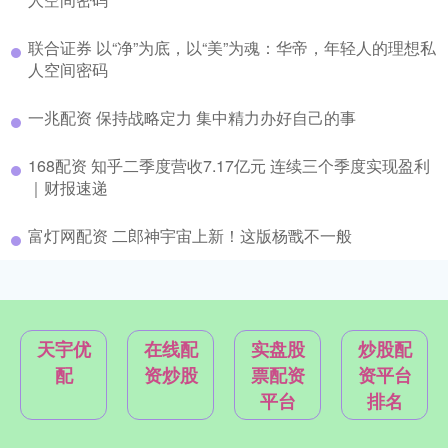
联合证券 以“净”为底，以“美”为魂：华帝，年轻人的理想私
人空间密码
一兆配资 保持战略定力 集中精力办好自己的事
168配资 知乎二季度营收7.17亿元 连续三个季度实现盈利
｜财报速递
富灯网配资 二郎神宇宙上新！这版杨戬不一般
天宇优
在线配
实盘股
炒股配
配
资炒股
票配资
资平台
平台
排名