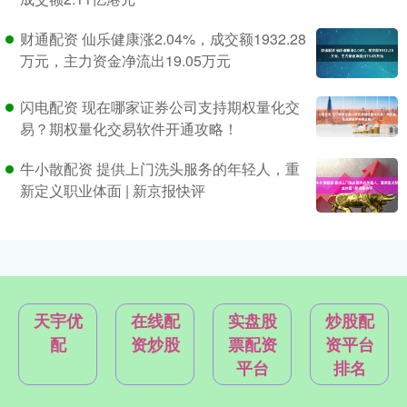
财通配资 仙乐健康涨2.04%，成交额1932.28
万元，主力资金净流出19.05万元
闪电配资 现在哪家证券公司支持期权量化交
易？期权量化交易软件开通攻略！
牛小散配资 提供上门洗头服务的年轻人，重
新定义职业体面 | 新京报快评
天宇优
在线配
实盘股
炒股配
配
资炒股
票配资
资平台
平台
排名