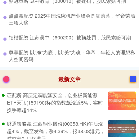
​鼎冠策略 豆神教育（300010）被处罚，股民索赔可期
​点点赢配资 2025中国洗碗机产业峰会圆满落幕，华帝荣膺
三项大奖
​钿楷配资 江苏吴中（600200）被预处罚，股民索赔可期
​尊享配资 以“净”为底，以“美”为魂：华帝，年轻人的理想私
人空间密码
最新文章
证配所 高层定调能源安全，创业板新能源
ETF天弘(159190)标的指数飙涨近5%，实时
换手率超14%
财通策略嬴 江西铜业股份(00358.HK)午后涨
超4%，截至发稿，涨4.39%，报38.08港元，
成交额2.11亿港元