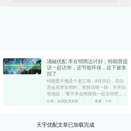
涌融优配 李在明两边讨好，特朗普提
议一起访华，还节能环保，这下被拿
捏了
特朗普不愧是个老江湖，8月25日，在白
宫会见李在明时，突然话锋一转，半开玩
笑地说：“要不李在明跟我一起访华吧，还
能节约能源、保护臭氧层呢！” 这话甩出
分类：在线配资炒股
查看：116
来，李在明....
天宇优配文章已加载完成