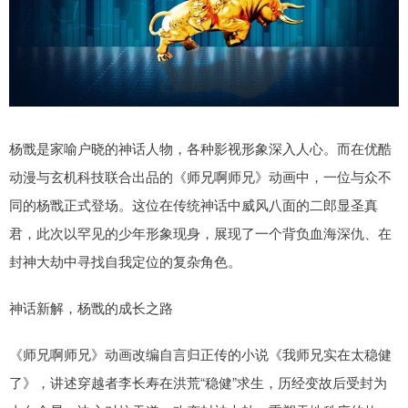
杨戬是家喻户晓的神话人物，各种影视形象深入人心。而在优酷
动漫与玄机科技联合出品的《师兄啊师兄》动画中，一位与众不
同的杨戬正式登场。这位在传统神话中威风八面的二郎显圣真
君，此次以罕见的少年形象现身，展现了一个背负血海深仇、在
封神大劫中寻找自我定位的复杂角色。
神话新解，杨戬的成长之路
《师兄啊师兄》动画改编自言归正传的小说《我师兄实在太稳健
了》，讲述穿越者李长寿在洪荒“稳健”求生，历经变故后受封为