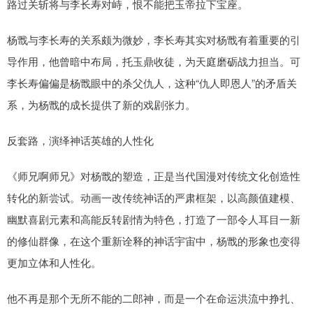
路过关斩将与李长寿对峙，恨不能把玉帝拉下宝座。
杨戬与李长寿的关系颇为微妙，李长寿其实对杨戬有着重要的引
导作用，他曾暗中布局，托玉鼎收徒，为天庭磨砺战力担当。可
李长寿偏偏是杨戬眼中的杀父仇人，这种“仇人即恩人”的矛盾关
系，为杨戬的成长提供了新的戏剧张力。
反套路，演绎神话英雄的人性化
《师兄啊师兄》对杨戬的塑造，正是当代国漫对传统文化创造性
转化的新尝试。动画一改传统神话的严肃框架，以高颜值建模、
幽默喜剧元素和高能反转剧情为特色，打造了一部令人耳目一新
的修仙群像，在这个重新诠释的神话宇宙中，杨戬的形象也变得
更加立体和人性化。
他不再是那个无所不能的二郎神，而是一个在命运洪流中挣扎、