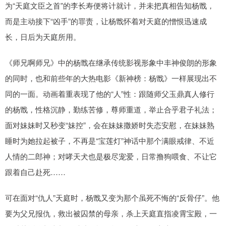
为“天庭文臣之首”的李长寿便将计就计，并未把真相告知杨戬，
而是主动接下“凶手”的罪责，让杨戬怀着对天庭的憎恨迅速成
长，日后为天庭所用。
《师兄啊师兄》中的杨戬在继承传统影视形象中丰神俊朗的形象
的同时，也和前些年的大热电影《新神榜：杨戬》一样展现出不
同的一面。动画着重表现了他的“人”性：跟随师父玉鼎真人修行
的杨戬，性格沉静，勤练苦修，尊师重道，举止合乎君子礼法；
面对妹妹时又秒变“妹控”，会在妹妹撒娇时失态安慰，在妹妹熟
睡时为她拉起被子，不再是“宝莲灯”神话中那个满眼戒律、不近
人情的二郎神；对哮天犬也是极尽宠爱，日常撸狗喂食、不让它
跟着自己赴死……
可在面对“仇人”天庭时，杨戬又变为那个虽死不悔的“反骨仔”。他
要为父兄报仇，救出被囚禁的母亲，杀上天庭直指凌霄宝殿，一