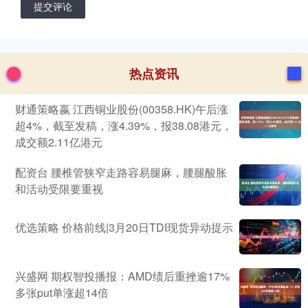
提交评论
热点资讯
财通策略嬴 江西铜业股份(00358.HK)午后涨
超4%，截至发稿，涨4.39%，报38.08港元，
成交额2.11亿港元
配资台 腰椎管狭窄走路容易腿麻，腰腿酸胀
和活动受限要重视
优选策略 价格前线|3月20日TDI现货异动提示
兴盛网 期权智投播报：AMD绩后重挫逾17%
多张put单涨超14倍