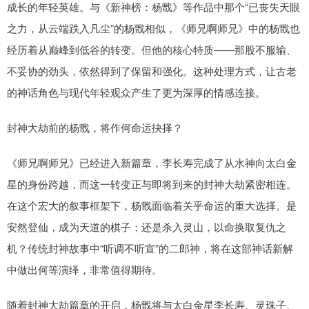
成长的年轻英雄。与《新神榜：杨戬》等作品中那个“已丧失天眼
之力，从云端跌入凡尘”的杨戬相似，《师兄啊师兄》中的杨戬也
经历着从巅峰到低谷的转变。但他的核心特质——那股不服输、
不妥协的劲头，依然得到了保留和强化。这种处理方式，让古老
的神话角色与现代年轻观众产生了更为深厚的情感连接。
封神大劫前的杨戬，将作何命运抉择？
《师兄啊师兄》已经进入新篇章，李长寿完成了从水神向太白金
星的身份跨越，而这一转变正与即将到来的封神大劫紧密相连。
在这个宏大的叙事框架下，杨戬面临着关乎命运的重大选择。是
安然登仙，成为天道的棋子；还是杀入灵山，以命换取复仇之
机？传统封神故事中“听调不听宣”的二郎神，将在这部神话新解
中做出何等演绎，非常值得期待。
随着封神大劫篇章的开启，杨戬将与太白金星李长寿、灵珠子、