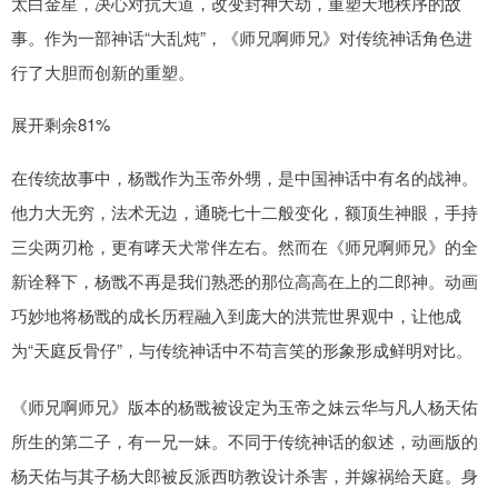
太白金星，决心对抗天道，改变封神大劫，重塑天地秩序的故
事。作为一部神话“大乱炖”，《师兄啊师兄》对传统神话角色进
行了大胆而创新的重塑。
展开剩余81%
在传统故事中，杨戬作为玉帝外甥，是中国神话中有名的战神。
他力大无穷，法术无边，通晓七十二般变化，额顶生神眼，手持
三尖两刃枪，更有哮天犬常伴左右。然而在《师兄啊师兄》的全
新诠释下，杨戬不再是我们熟悉的那位高高在上的二郎神。动画
巧妙地将杨戬的成长历程融入到庞大的洪荒世界观中，让他成
为“天庭反骨仔”，与传统神话中不苟言笑的形象形成鲜明对比。
《师兄啊师兄》版本的杨戬被设定为玉帝之妹云华与凡人杨天佑
所生的第二子，有一兄一妹。不同于传统神话的叙述，动画版的
杨天佑与其子杨大郎被反派西昉教设计杀害，并嫁祸给天庭。身