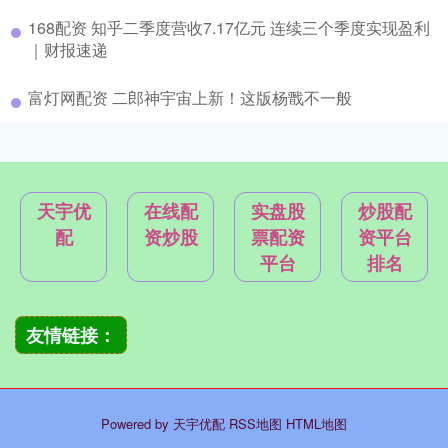
168配资 知乎二季度营收7.17亿元 连续三个季度实现盈利
｜财报速递
富灯网配资 二郎神宇宙上新！这版杨戬不一般
天宇优
在线配
实盘股
炒股配
配
资炒股
票配资
资平台
平台
排名
友情链接：
Powered by
天宇优配
RSS地图
HTML地图