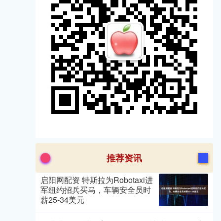
推荐资讯
启阳网配资 特斯拉为Robotaxi进
军纽约招兵买马，车辆安全员时
薪25-34美元