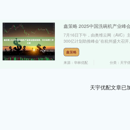
鑫策略 2025中国洗碗机产业
7月16日下午，由奥维云网（AVC）
300亿计划助推峰会”在杭州盛大召开。
鑫策略
来源：华林优配
分类：天宇
天宇优配文章已