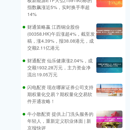
板新能源ETF天弘(159190)标的
指数飙涨近5%，实时换手率超
14%
财通策略嬴 江西铜业股份
(00358.HK)午后涨超4%，截至发
稿，涨4.39%，报38.08港元，成
交额2.11亿港元
财通配资 仙乐健康涨2.04%，成
交额1932.28万元，主力资金净
流出19.05万元
闪电配资 现在哪家证券公司支持
期权量化交易？期权量化交易软
件开通攻略！
牛小散配资 提供上门洗头服务的
年轻人，重新定义职业体面 | 新
京报快评