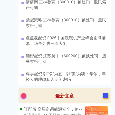
​倍倍网 豆神教育（300010）被处罚，股民索
赔可期
​鼎冠策略 豆神教育（300010）被处罚，股民
索赔可期
​点点赢配资 2025中国洗碗机产业峰会圆满落
幕，华帝荣膺三项大奖
​钿楷配资 江苏吴中（600200）被预处罚，股
民索赔可期
​尊享配资 以“净”为底，以“美”为魂：华帝，年
轻人的理想私人空间密码
最新文章
证配所 高层定调能源安全，创业