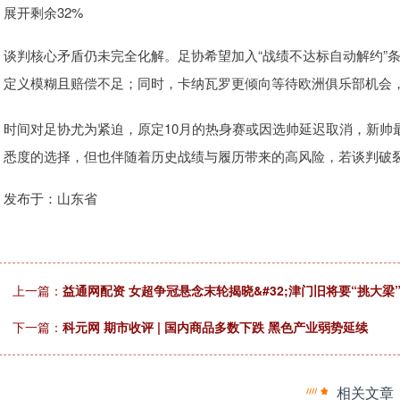
展开剩余32%
谈判核心矛盾仍未完全化解。足协希望加入“战绩不达标自动解约”
定义模糊且赔偿不足；同时，卡纳瓦罗更倾向等待欧洲俱乐部机会，
时间对足协尤为紧迫，原定10月的热身赛或因选帅延迟取消，新帅
悉度的选择，但也伴随着历史战绩与履历带来的高风险，若谈判破
发布于：山东省
上一篇：
益通网配资 女超争冠悬念末轮揭晓&#32;津门旧将要“挑大梁
下一篇：
科元网 期市收评 | 国内商品多数下跌 黑色产业弱势延续
相关文章