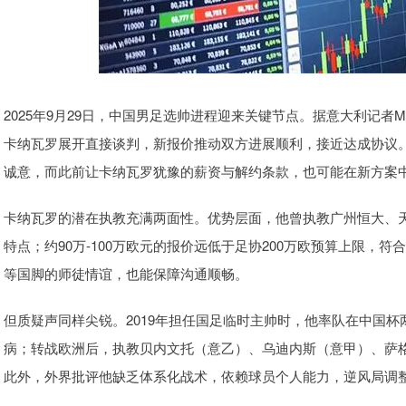
2025年9月29日，中国男足选帅进程迎来关键节点。据意大利记者Mir
卡纳瓦罗展开直接谈判，新报价推动双方进展顺利，接近达成协议
诚意，而此前让卡纳瓦罗犹豫的薪资与解约条款，也可能在新方案
卡纳瓦罗的潜在执教充满两面性。优势层面，他曾执教广州恒大、
特点；约90万-100万欧元的报价远低于足协200万欧预算上限，
等国脚的师徒情谊，也能保障沟通顺畅。
但质疑声同样尖锐。2019年担任国足临时主帅时，他率队在中国杯
病；转战欧洲后，执教贝内文托（意乙）、乌迪内斯（意甲）、萨格
此外，外界批评他缺乏体系化战术，依赖球员个人能力，逆风局调整