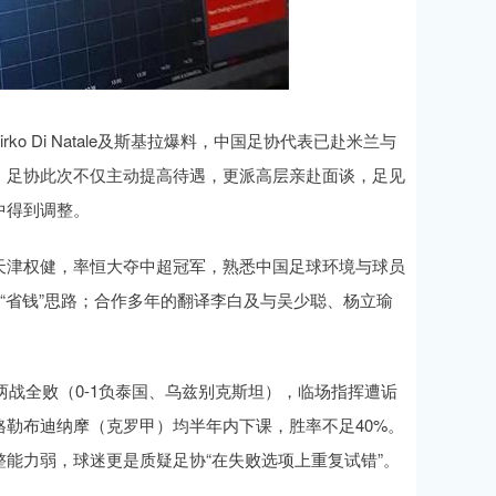
ko Di Natale及斯基拉爆料，中国足协代表已赴米兰与
。足协此次不仅主动提高待遇，更派高层亲赴面谈，足见
中得到调整。
天津权健，率恒大夺中超冠军，熟悉中国足球环境与球员
符合“省钱”思路；合作多年的翻译李白及与吴少聪、杨立瑜
两战全败（0-1负泰国、乌兹别克斯坦），临场指挥遭诟
勒布迪纳摩（克罗甲）均半年内下课，胜率不足40%。
能力弱，球迷更是质疑足协“在失败选项上重复试错”。