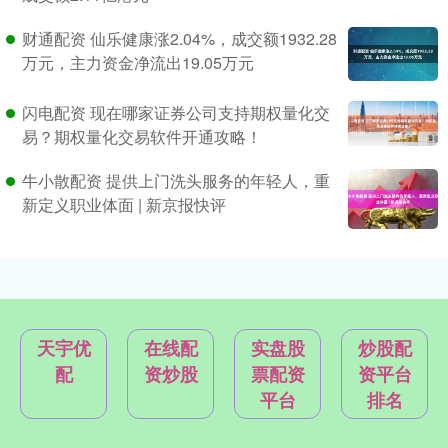
财通配资 仙乐健康涨2.04%，成交额1932.28
万元，主力资金净流出19.05万元
闪电配资 现在哪家证券公司支持期权量化交
易？期权量化交易软件开通攻略！
牛小散配资 提供上门洗头服务的年轻人，重
新定义职业体面 | 新京报快评
天宇优
在线配
实盘股
炒股配
配
资炒股
票配资
资平台
平台
排名