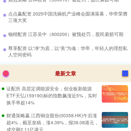
​点点赢配资 2025中国洗碗机产业峰会圆满落幕，华帝荣膺
三项大奖
​钿楷配资 江苏吴中（600200）被预处罚，股民索赔可期
​尊享配资 以“净”为底，以“美”为魂：华帝，年轻人的理想私
人空间密码
最新文章
证配所 高层定调能源安全，创业板新能源
ETF天弘(159190)标的指数飙涨近5%，实时
换手率超14%
财通策略嬴 江西铜业股份(00358.HK)午后涨
超4%，截至发稿，涨4.39%，报38.08港元，
成交额2.11亿港元