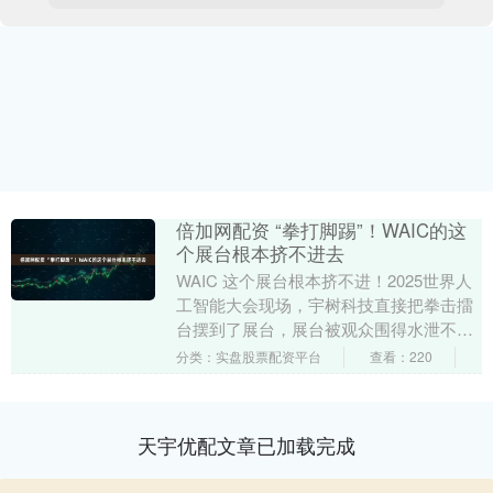
倍加网配资 “拳打脚踢”！WAIC的这
个展台根本挤不进去
WAIC 这个展台根本挤不进！2025世界人
工智能大会现场，宇树科技直接把拳击擂
台摆到了展台，展台被观众围得水泄不
通。宇树G1机器人现场展示直拳、勾拳、
分类：实盘股票配资平台
查看：220
侧踢等高....
天宇优配文章已加载完成