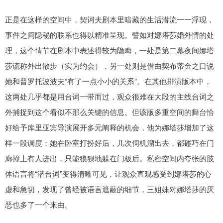
正是在这样的空间中，契诃夫剧本里暗藏的生活潜流一一浮现，
事件之间隐秘的联系也得以精准呈现。譬如对娜塔莎婚外情的处
理，这个情节在剧本中表述得较为隐晦，一处是第二幕夜间娜塔
莎谎称外出散步（实为约会），另一处则是借由契布蒂金之口说
她和普罗托波波夫“有了一点小小的关系”。在其他排演版本中，
这两处几乎都是用台词一带而过，观众很难在大段的主线台词之
外捕捉到这个看似不那么关键的信息。但该版多重空间的舞台恰
好给予库里亚宾导演展开多元阐释的机会，他为娜塔莎增加了这
样一段调度：她在卧室打扮好后，几次伺机溜出去，都碰巧在门
廊撞上有人进出，只能狼狈地躲在门板后。私密空间内夸张的肢
体语言将“潜台词”变得清晰可见，让观众直观感受到娜塔莎的心
虚和急切，发现了曾经被语言遮蔽的细节，三姐妹对娜塔莎的厌
恶也多了一个来由。