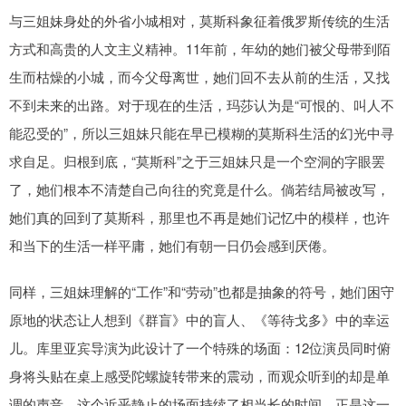
与三姐妹身处的外省小城相对，莫斯科象征着俄罗斯传统的生活
方式和高贵的人文主义精神。11年前，年幼的她们被父母带到陌
生而枯燥的小城，而今父母离世，她们回不去从前的生活，又找
不到未来的出路。对于现在的生活，玛莎认为是“可恨的、叫人不
能忍受的”，所以三姐妹只能在早已模糊的莫斯科生活的幻光中寻
求自足。归根到底，“莫斯科”之于三姐妹只是一个空洞的字眼罢
了，她们根本不清楚自己向往的究竟是什么。倘若结局被改写，
她们真的回到了莫斯科，那里也不再是她们记忆中的模样，也许
和当下的生活一样平庸，她们有朝一日仍会感到厌倦。
同样，三姐妹理解的“工作”和“劳动”也都是抽象的符号，她们困守
原地的状态让人想到《群盲》中的盲人、《等待戈多》中的幸运
儿。库里亚宾导演为此设计了一个特殊的场面：12位演员同时俯
身将头贴在桌上感受陀螺旋转带来的震动，而观众听到的却是单
调的声音。这个近乎静止的场面持续了相当长的时间，正是这一