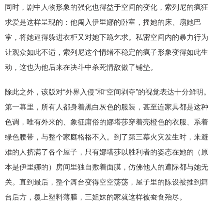
同时，剧中人物形象的强化也得益于空间的变化，索列尼的疯狂
求爱是这样呈现的：他闯入伊里娜的卧室，摇她的床、扇她巴
掌，将她逼得躲进衣柜又对她下跪乞求。私密空间内的暴力行为
让观众如此不适，索列尼这个情绪不稳定的疯子形象变得如此生
动，这也为他后来在决斗中杀死情敌做了铺垫。
除此之外，该版对“外界入侵”和“空间剥夺”的视觉表达十分鲜明。
第一幕里，所有人都身着黑白灰色的服装，甚至连家具都是这种
色调，唯有外来的、象征庸俗的娜塔莎穿着亮橙色的衣服、系着
绿色腰带，与整个家庭格格不入。到了第三幕火灾发生时，来避
难的人挤满了各个屋子，只有娜塔莎以胜利者的姿态在她的（原
本是伊里娜的）房间里独自敷着面膜，仿佛他人的遭际都与她无
关。直到最后，整个舞台变得空空荡荡，屋子里的陈设被推到舞
台后方，覆上塑料薄膜，三姐妹的家就这样被蚕食殆尽。