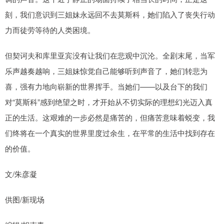
刻，我们意识到三姐妹永远回不去莫斯科，她们陷入了丧失行动
力而徒劳等待的人类困境。
但契诃夫和库里亚宾没有让我们在悲观中沉沦。全剧末尾，当军
乐声越奏越响，三姐妹惊觉自己能够听到声音了，她们转悲为
喜，强有力地向崭新的世界挥手。当她们——以及台下的我们
对“莫斯科”感到绝望之时，才开始从不切实际的理想幻光迈入真
正的生活。这艰难的一步必然是痛苦的，但痛苦意味着蜕变，我
们终将在一个真实的世界里度过余生，在平常的生活中找到存在
的价值。
文/朱彦凝
供图/新现场