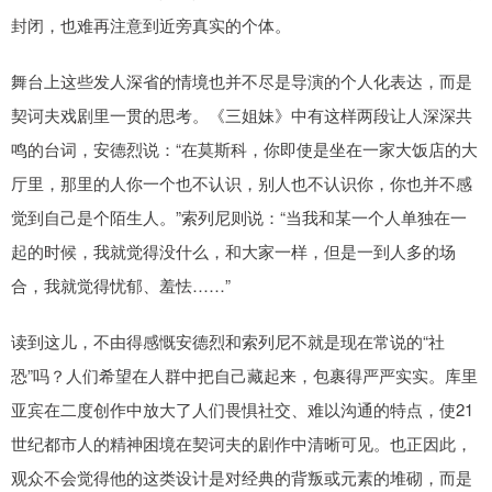
封闭，也难再注意到近旁真实的个体。
舞台上这些发人深省的情境也并不尽是导演的个人化表达，而是
契诃夫戏剧里一贯的思考。《三姐妹》中有这样两段让人深深共
鸣的台词，安德烈说：“在莫斯科，你即使是坐在一家大饭店的大
厅里，那里的人你一个也不认识，别人也不认识你，你也并不感
觉到自己是个陌生人。”索列尼则说：“当我和某一个人单独在一
起的时候，我就觉得没什么，和大家一样，但是一到人多的场
合，我就觉得忧郁、羞怯……”
读到这儿，不由得感慨安德烈和索列尼不就是现在常说的“社
恐”吗？人们希望在人群中把自己藏起来，包裹得严严实实。库里
亚宾在二度创作中放大了人们畏惧社交、难以沟通的特点，使21
世纪都市人的精神困境在契诃夫的剧作中清晰可见。也正因此，
观众不会觉得他的这类设计是对经典的背叛或元素的堆砌，而是