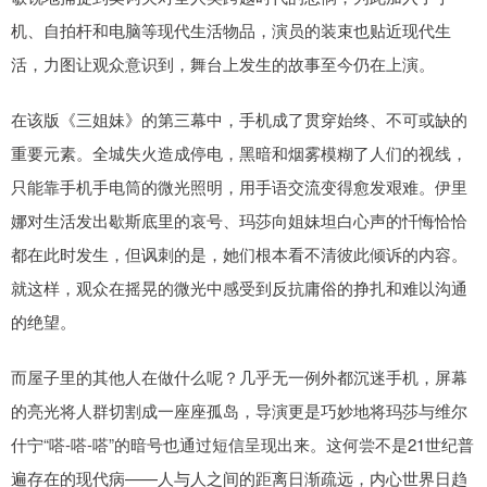
机、自拍杆和电脑等现代生活物品，演员的装束也贴近现代生
活，力图让观众意识到，舞台上发生的故事至今仍在上演。
在该版《三姐妹》的第三幕中，手机成了贯穿始终、不可或缺的
重要元素。全城失火造成停电，黑暗和烟雾模糊了人们的视线，
只能靠手机手电筒的微光照明，用手语交流变得愈发艰难。伊里
娜对生活发出歇斯底里的哀号、玛莎向姐妹坦白心声的忏悔恰恰
都在此时发生，但讽刺的是，她们根本看不清彼此倾诉的内容。
就这样，观众在摇晃的微光中感受到反抗庸俗的挣扎和难以沟通
的绝望。
而屋子里的其他人在做什么呢？几乎无一例外都沉迷手机，屏幕
的亮光将人群切割成一座座孤岛，导演更是巧妙地将玛莎与维尔
什宁“嗒-嗒-嗒”的暗号也通过短信呈现出来。这何尝不是21世纪普
遍存在的现代病——人与人之间的距离日渐疏远，内心世界日趋