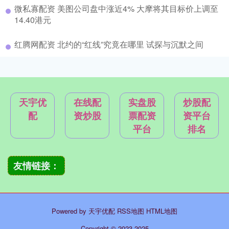
微私寡配资 美图公司盘中涨近4% 大摩将其目标价上调至
14.40港元
红腾网配资 北约的“红线”究竟在哪里 试探与沉默之间
天宇优
在线配
实盘股
炒股配
配
资炒股
票配资
资平台
平台
排名
友情链接：
Powered by
天宇优配
RSS地图
HTML地图
Copyright
© 2023-2025