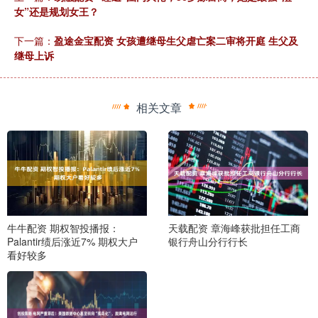
女”还是规划女王？
下一篇：
盈途金宝配资 女孩遭继母生父虐亡案二审将开庭 生父及
继母上诉
相关文章
牛牛配资 期权智投播报：
天载配资 章海峰获批担任工商
Palantir绩后涨近7% 期权大户
银行舟山分行行长
看好较多