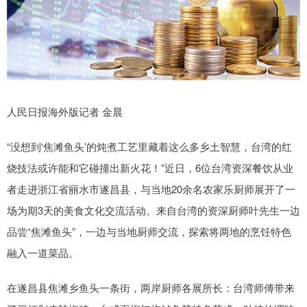
人民日报海外版记者 金晨
“没想到‘焦滩鱼头’的炖煮工艺里藏着这么多乡土智慧，台湾的红
烧技法或许能和它碰撞出新火花！”近日，6位台湾资深餐饮从业
者走进浙江省丽水市遂昌县，与当地20余名农家乐厨师展开了一
场为期3天的美食文化交流活动。来自台湾的资深厨师叶先生一边
品尝“焦滩鱼头”，一边与当地厨师交流，探索将两地的烹饪特色
融入一道菜品。
在遂昌县焦滩乡鱼头一条街，两岸厨师各展所长：台湾师傅带来