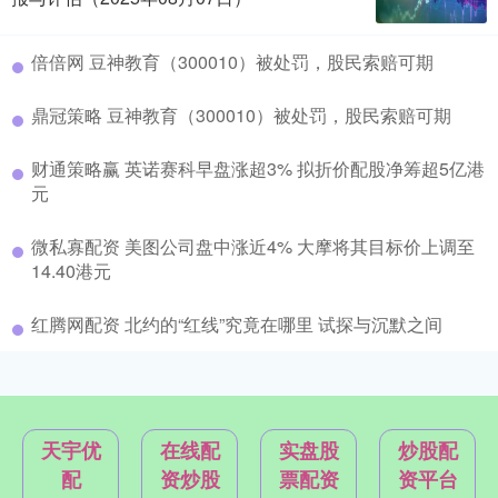
倍倍网 豆神教育（300010）被处罚，股民索赔可期
鼎冠策略 豆神教育（300010）被处罚，股民索赔可期
财通策略赢 英诺赛科早盘涨超3% 拟折价配股净筹超5亿港
元
微私寡配资 美图公司盘中涨近4% 大摩将其目标价上调至
14.40港元
红腾网配资 北约的“红线”究竟在哪里 试探与沉默之间
天宇优
在线配
实盘股
炒股配
配
资炒股
票配资
资平台