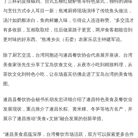
了三杯剁皮辣椒鸡、台式五柳红烧鲈鱼等特色菜式，独特的调味
与烹饪方式令人耳目一新；焦滩厨师现场演绎了传统鱼头做法，
汤汁如奶般浓白，鱼肉鲜嫩入味，引得众人连连称赞。“多交流才
有多收获，互相取取经，往后做菜路子更宽，两岸食客都能尝到
更对味的好东西。”焦滩乡尖（石娄）农家乐店主钟建军说。
除了厨艺交流，台湾同胞还与遂昌餐饮协会代表展开座谈。台湾
美食家张先生分享了宝岛饮食文化，从夜市小吃到精致料理，从
茶饮文化到特色小吃，让在场嘉宾仿佛走进了宝岛台湾的美食地
图。
遂昌县餐饮协会秘书长胡友忠详细介绍了遂昌特色美食及餐饮业
发展现状，重点推介了遂昌长粽、黄米粿、冬笋等地方名产，并
展示了遂昌推动“美食+文旅”融合发展的创新举措。
“遂昌美食底蕴深厚，台湾餐饮市场活跃，双方可以探索更多合作