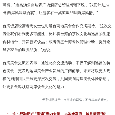
可能。”遂昌汤公雷迪森广场酒店总经理周瑞平说，“我们计划推
出‘两岸风味融合宴’，让游客在一桌菜里品味两岸风情。”
台湾饭店经营者周女士也对遂台两地美食合作充满期待。“这次交
流让我们看到更多可能性，比如将台湾的茶饮文化与遂昌的生态
食材结合，开发新式饮品；或者借鉴台湾餐饮管理经验，提升遂
昌农家乐的服务品质。”她说。
台湾美食交流团表示，通过此次交流活动，不仅了解到遂昌的特
色美食，更发现这里美食产业发展的广阔前景。未来将以更大规
模的厨师团队开展更深层次交流，共同策划两岸美食体验活动，
让更多食客领略两岸饮食文化的魅力。
天宇优配提示：文章来自网络，不代表本站观点。
上一篇：
易融配资 “睡遍”圈内大佬，36岁嫁富商，她是最强“渣