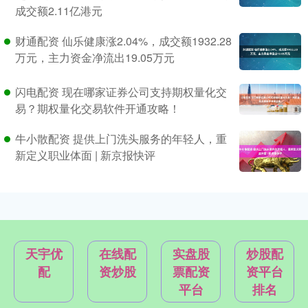
成交额2.11亿港元
财通配资 仙乐健康涨2.04%，成交额1932.28
万元，主力资金净流出19.05万元
闪电配资 现在哪家证券公司支持期权量化交
易？期权量化交易软件开通攻略！
牛小散配资 提供上门洗头服务的年轻人，重
新定义职业体面 | 新京报快评
天宇优
在线配
实盘股
炒股配
配
资炒股
票配资
资平台
平台
排名