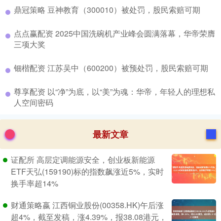
​鼎冠策略 豆神教育（300010）被处罚，股民索赔可期
​点点赢配资 2025中国洗碗机产业峰会圆满落幕，华帝荣膺
三项大奖
​钿楷配资 江苏吴中（600200）被预处罚，股民索赔可期
​尊享配资 以“净”为底，以“美”为魂：华帝，年轻人的理想私
人空间密码
最新文章
证配所 高层定调能源安全，创业板新能源
ETF天弘(159190)标的指数飙涨近5%，实时
换手率超14%
财通策略嬴 江西铜业股份(00358.HK)午后涨
超4%，截至发稿，涨4.39%，报38.08港元，