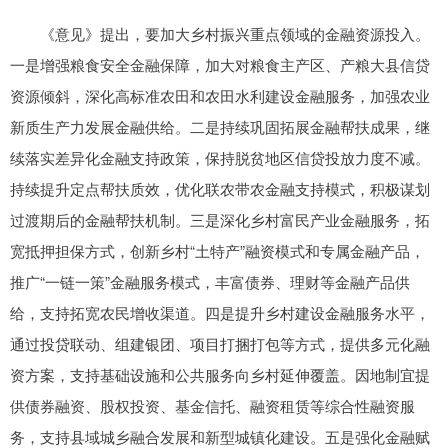
《意见》提出，要加大乡村振兴重点领域的金融资源投入。
一是增强粮食安全金融保障，加大对粮食主产区、产粮大县信贷
资源倾斜，深化高标准农田和农田水利建设金融服务，加强农业
新质生产力发展金融供给。二是持续巩固拓展金融帮扶成果，继
续落实差异化金融支持政策，保持脱贫地区信贷投放力度不减。
持续提升定点帮扶质效，优化联农带农金融支持模式，积极谋划
过渡期后的金融帮扶机制。三是深化乡村富民产业金融服务，拓
宽抵押担保方式，创新乡村“土特产”融资模式和专属金融产品，
推广“一链一策”金融服务模式，丰富债券、理财等金融产品供
给，支持拓宽农民增收渠道。四是提升乡村建设金融服务水平，
通过投贷联动、组建银团、项目打捆打包等方式，提供多元化融
资方案，支持基础设施和公共服务向乡村延伸覆盖。因地制宜提
供债券融资、股权投资、基金信托、融资租赁等综合性融资服
务，支持县域城乡融合发展和新型城镇化建设。五是强化金融赋