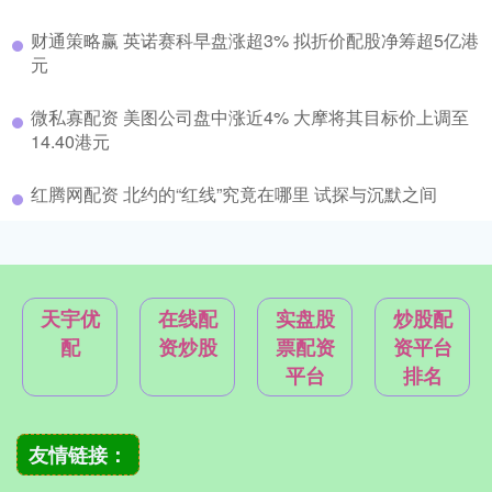
财通策略赢 英诺赛科早盘涨超3% 拟折价配股净筹超5亿港
元
微私寡配资 美图公司盘中涨近4% 大摩将其目标价上调至
14.40港元
红腾网配资 北约的“红线”究竟在哪里 试探与沉默之间
天宇优
在线配
实盘股
炒股配
配
资炒股
票配资
资平台
平台
排名
友情链接：