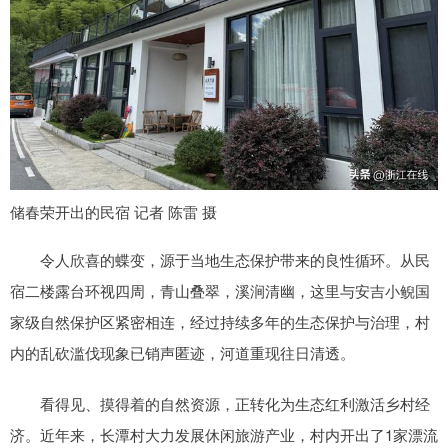
储春荣开出的民宿 记者 陈雷 摄
令人欣喜的蝶变，源于当地生态保护带来的良性循环。从民
宿二楼露台环视四周，青山叠翠，溪涧清幽，这里与安吉小鲵国
家级自然保护区紧密相连，经过持续多年的生态保护与治理，村
内的乱砍滥伐现象已销声匿迹，河道重现往日清透。
看得见、摸得着的自然资源，正转化为生态红利激活乡村经
济。近年来，长潭村大力发展休闲旅游产业，村内开出了1家漂流