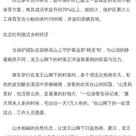
保育方案，将其成活率提升到70%以上。据统计，保护区累计人
工保育安吉小鲵幼体约1500尾，并放归原栖息地。
生态红利激活乡村经济
当保护团队在寂静高山上守护着这群“精灵”时，与山顶的静
谧截然不同，龙王山脚下的村落正洋溢着暑期的喧嚣与活力。
驱车穿行在龙王山脚下的村落间，多个漂流点热闹非凡，彩
色的皮划艇在溪流中穿梭碰撞，游客的欢笑在山间回荡。“山里风
景好，也没那么热，是避暑的好地方。”一位游客告诉记者。“夏
天周末人多的时候，毛估估一天1万人有的。”在山脚下的一处漂
流点，工作人员透露。
山水相融的自然生态，让龙王山脚下日益热闹。夏日，龙王