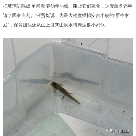
把玻璃缸隔成‘单间’喂养幼年小鲵，阻止它们互食，这套装备还申
请了国家专利。”汪贤挺说，为最大程度模拟安吉小鲵的“原生家
庭”，保育团队还从山上引来山泉水喂养这群小家伙。