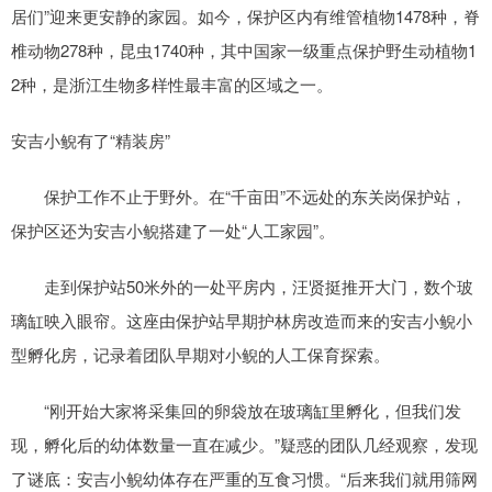
居们”迎来更安静的家园。如今，保护区内有维管植物1478种，脊
椎动物278种，昆虫1740种，其中国家一级重点保护野生动植物1
2种，是浙江生物多样性最丰富的区域之一。
安吉小鲵有了“精装房”
保护工作不止于野外。在“千亩田”不远处的东关岗保护站，
保护区还为安吉小鲵搭建了一处“人工家园”。
走到保护站50米外的一处平房内，汪贤挺推开大门，数个玻
璃缸映入眼帘。这座由保护站早期护林房改造而来的安吉小鲵小
型孵化房，记录着团队早期对小鲵的人工保育探索。
“刚开始大家将采集回的卵袋放在玻璃缸里孵化，但我们发
现，孵化后的幼体数量一直在减少。”疑惑的团队几经观察，发现
了谜底：安吉小鲵幼体存在严重的互食习惯。“后来我们就用筛网