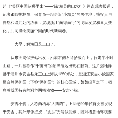
起《“美丽中国从哪里来”——“绿”精灵的山水行》蹲点观察报道，
记者跟随护林员、保育员一起走近“小精灵”的居住地，捕捉人与
自然和谐共处的故事，展现浙江“向绿而行”的飞跃发展和喜人变
化，共同描绘美丽中国的时代新画卷。
一大早，解海田又上山了。
从东关岗保护站出发，沿着右侧石阶拾级而上，行走半小时
山路，一片被称作“千亩田”的沼泽湿地出现在眼前。这片湿地静
卧于湖州市安吉县龙王山上海拔1350米处，是浙江安吉小鲵国家
级自然保护区（下称“保护区”）的核心区域，茵茵绿草之下，栖
息着我国特有的濒危两栖动物——安吉小鲵。
安吉小鲵，人称两栖界“大熊猫”，上世纪90年代首次被发现
于安吉，其外形像壁虎，“皮肤”光滑似泥鳅，因对栖息地环境要