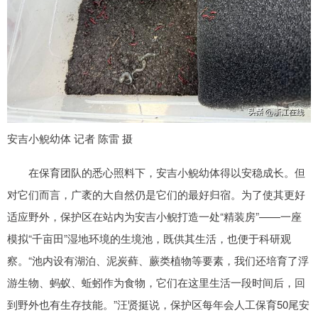
安吉小鲵幼体 记者 陈雷 摄
在保育团队的悉心照料下，安吉小鲵幼体得以安稳成长。但
对它们而言，广袤的大自然仍是它们的最好归宿。为了使其更好
适应野外，保护区在站内为安吉小鲵打造一处“精装房”——一座
模拟“千亩田”湿地环境的生境池，既供其生活，也便于科研观
察。“池内设有湖泊、泥炭藓、蕨类植物等要素，我们还培育了浮
游生物、蚂蚁、蚯蚓作为食物，它们在这里生活一段时间后，回
到野外也有生存技能。”汪贤挺说，保护区每年会人工保育50尾安