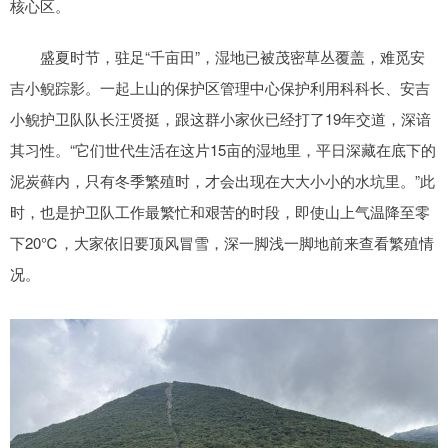
核心区。
盛夏时节，驻足“千亩田”，湿地已被茂密草丛覆盖，难觅安
吉小鲵踪影。一起上山的保护区管理中心保护利用科科长、安吉
小鲵护卫队队长汪贤挺，跟这群小家伙已经打了19年交道，深谙
其习性。“它们世代生活在这片15亩的湿地里，平日深藏在底下的
泥炭藓内，只有冬季繁殖时，才会出现在大大小小的水坑里。”此
时，也是护卫队工作最繁忙和艰苦的时段，即使山上气温降至零
下20℃，大家依旧要顶风冒雪，深一脚浅一脚地前来查看繁殖情
况。