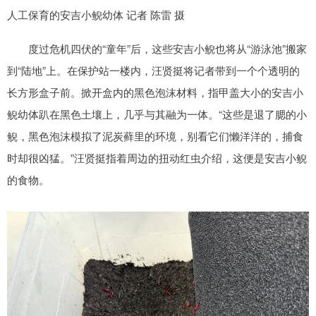
人工保育的安吉小鲵幼体 记者 陈雷 摄
度过危机四伏的“童年”后，这些安吉小鲵也将从“游泳池”搬家
到“陆地”上。在保护站一楼内，汪贤挺将记者带到一个个透明的
长方形盒子前。掀开盒内的黑色泡沫材料，指甲盖大小的安吉小
鲵幼体趴在黑色土壤上，几乎与其融为一体。“这些是退了腮的小
鲵，黑色泡沫模拟了泥炭藓里的环境，别看它们懒洋洋的，捕食
时却很凶猛。”汪贤挺指着周边的扭动红虫介绍，这便是安吉小鲵
的食物。