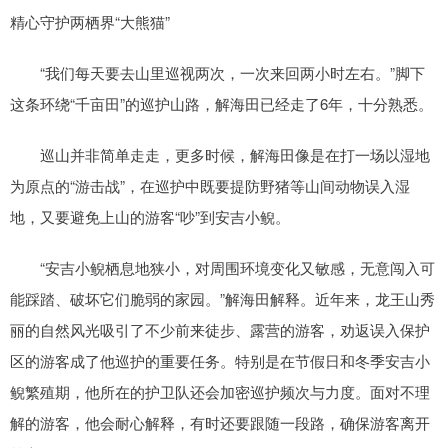
精心守护两栖界“大熊猫”
“我们每天要去山里巡视两次，一次来回两小时左右。”脚下
这条环绕“千亩田”的巡护山路，解海田已经走了6年，十分熟悉。
巡山并非简单走走，更多时候，解海田像是在打一场以湿地
为原点的“游击战”，在巡护中既要提防野猪等山间动物误入湿
地，又要避免上山的游客“吵”到安吉小鲵。
“安吉小鲵栖息地狭小，对周围环境变化又敏感，无意闯入可
能踩踏、破坏它们脆弱的家园。”解海田解释。近年来，龙王山秀
丽的自然风光吸引了不少前来徒步、露营的游客，劝返误入保护
区的游客成了他巡护的重要任务。特别是在节假日和冬季安吉小
鲵繁殖期，他所在的护卫队还会加密巡护频次与力度。面对不理
解的游客，他会耐心解释，有时还要跟随一段路，确保游客离开