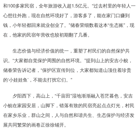
和100多家民宿，全年旅游收入超1.5亿元。“过去村里的年轻人一
心想往外跑，现在自然环境好了，游客多了，能在家门口赚到
钱，小年轻都回来就业创业了。”储春荣细数着这本“生态账”，现
在，他家的民宿年营收也较初期翻了几番。
生态价值与经济价值的统一，重塑了村民们的自然保护共
识。“大家都自觉保护周围的自然环境。”提到山上的安吉小鲵，
储春荣告诉记者，“保护区宣传到位，大家都知道山顶住着珍贵
的‘小娃娃鱼’，不能去打扰它们。”
夕阳西下，高山上，“千亩田”湿地渐渐融入苍茫暮色，安吉
小鲵在家园安居，山脚下，错落有致的民宿亮起点点灯光，村民
在家乡乐业，群山之间，人与自然和谐共生、生态保护与经济发
展共同繁荣的画卷正徐徐铺开。