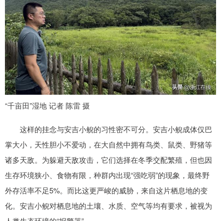
“千亩田”湿地 记者 陈雷 摄
这样的挂念与安吉小鲵的习性密不可分。安吉小鲵成体仅巴
掌大小，天性胆小不爱动，在大自然中拥有鸟类、鼠类、野猪等
诸多天敌。为躲避天敌攻击，它们选择在冬季交配繁殖，但也因
生存环境狭小、食物有限，种群内出现“强吃弱”的现象，最终野
外存活率不足5%。而比这更严峻的威胁，来自这片栖息地的变
化。安吉小鲵对栖息地的土壤、水质、空气等均有要求，被视为
人类生态环境的“报警器”。