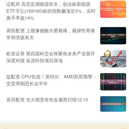
证配所 高层定调能源安全，创业板新能源
ETF天弘(159190)标的指数飙涨近5%，实时
换手率超14%
易投配资 上腹像被酸水磨着痛，规律性胃痛
常和溃疡有关
欧皇证券 第四届科交会将聚焦未来产业展开
深度对接 促进科技项目落地
益配资 CPU告急！英特尔、AMD双双预警：
交货周期恐长达半年
富祥配资 光大期货有色金属类日报12.15