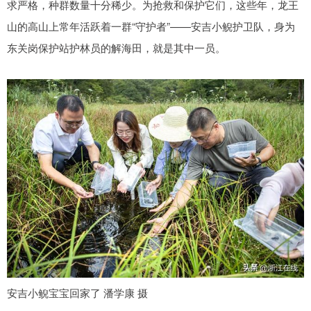
求严格，种群数量十分稀少。为抢救和保护它们，这些年，龙王
山的高山上常年活跃着一群“守护者”——安吉小鲵护卫队，身为
东关岗保护站护林员的解海田，就是其中一员。
安吉小鲵宝宝回家了 潘学康 摄