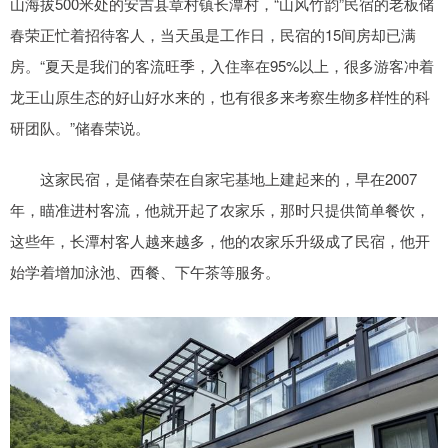
山海拔500米处的安吉县章村镇长潭村，“山风竹韵”民宿的老板储
春荣正忙着招待客人，当天虽是工作日，民宿的15间房却已满
房。“夏天是我们的客流旺季，入住率在95%以上，很多游客冲着
龙王山原生态的好山好水来的，也有很多来考察生物多样性的科
研团队。”储春荣说。
这家民宿，是储春荣在自家宅基地上建起来的，早在2007
年，瞄准进村客流，他就开起了农家乐，那时只提供简单餐饮，
这些年，长潭村客人越来越多，他的农家乐升级成了民宿，他开
始学着增加泳池、西餐、下午茶等服务。