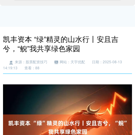
凯丰资本 “绿”精灵的山水行丨安且吉
兮，“鲵”我共享绿色家园
来源：股票配资技巧
网站：天宇优配
日期：2025-08-13
14:19:13
查看：88