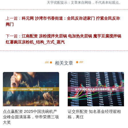
天宇优配提示：文章来自网络，不代表本站观点。
上一篇：
科元网 沙湾市书香街道：全民反诈进家门 拧紧全民反诈
阀门
下一篇：
江南配资 凉粉搅拌夹层锅 电加热夹层锅 魔芋豆腐搅拌锅
红薯豌豆凉粉机_结构_方式_蒸汽
相关文章
点点赢配资 2025中国洗碗机产
证交所配资 知名基金经理翟相
业峰会圆满落幕，华帝荣膺三项
栋，离仼
大奖