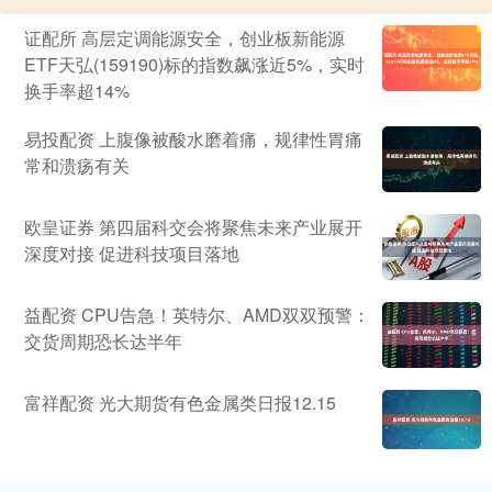
证配所 高层定调能源安全，创业板新能源
ETF天弘(159190)标的指数飙涨近5%，实时
换手率超14%
易投配资 上腹像被酸水磨着痛，规律性胃痛
常和溃疡有关
欧皇证券 第四届科交会将聚焦未来产业展开
深度对接 促进科技项目落地
益配资 CPU告急！英特尔、AMD双双预警：
交货周期恐长达半年
富祥配资 光大期货有色金属类日报12.15