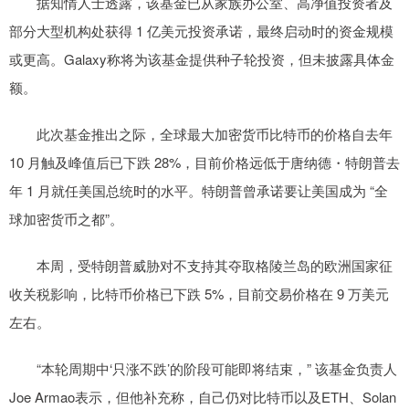
据知情人士透露，该基金已从家族办公室、高净值投资者及
部分大型机构处获得 1 亿美元投资承诺，最终启动时的资金规模
或更高。Galaxy称将为该基金提供种子轮投资，但未披露具体金
额。
此次基金推出之际，全球最大加密货币比特币的价格自去年
10 月触及峰值后已下跌 28%，目前价格远低于唐纳德・特朗普去
年 1 月就任美国总统时的水平。特朗普曾承诺要让美国成为 “全
球加密货币之都”。
本周，受特朗普威胁对不支持其夺取格陵兰岛的欧洲国家征
收关税影响，比特币价格已下跌 5%，目前交易价格在 9 万美元
左右。
“本轮周期中‘只涨不跌’的阶段可能即将结束，” 该基金负责人
Joe Armao表示，但他补充称，自己仍对比特币以及ETH、Solan