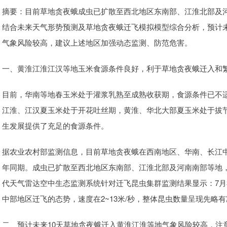
摘要：目前草地贪夜蛾成虫已扩散至西北地区东南部、江淮北部及
结合未来天气形势预测及草地贪夜蛾迁飞模拟模型综合分析，预计未
气象风险较高，建议上述地区加强动态监测、防范危害。
一、黄淮江淮江汉等地玉米食源条件良好，利于草地贪夜蛾迁入和
目前，华南等地春玉米处于灌浆乳熟至成熟收获期，食源条件已不
江淮、江汉夏玉米处于开花吐丝期，黄淮、华北大部夏玉米处于拔
生发展提供了充足的食源条件。
据农业农村部监测信息，目前草地贪夜蛾在西南地区、华南、长江
年同期。成虫已扩散至西北地区东南部、江淮北部及河南南部等地
代天气雷达空中生态监测系统针对迁飞昆虫集群监测结果显示：7月
中部地区迁飞的态势，速度在2~13米/秒，整体昆虫数量呈现先略
二、预计未来10天草地贪夜蛾迁入黄淮江淮等地气象风险较高，注