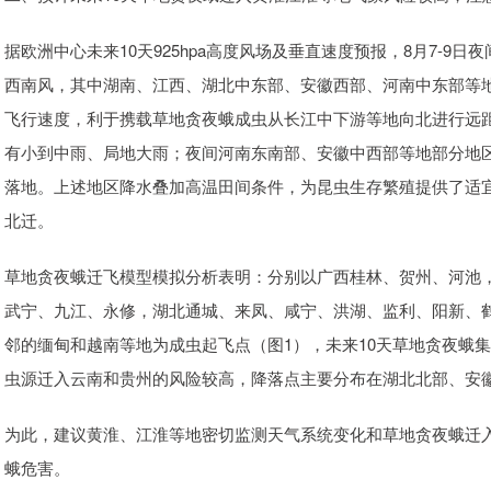
据欧洲中心未来10天925hpa高度风场及垂直速度预报，8月7-
西南风，其中湖南、江西、湖北中东部、安徽西部、河南中东部等地
飞行速度，利于携载草地贪夜蛾成虫从长江中下游等地向北进行远距
有小到中雨、局地大雨；夜间河南东南部、安徽中西部等地部分地区9
落地。上述地区降水叠加高温田间条件，为昆虫生存繁殖提供了适宜环
北迁。
草地贪夜蛾迁飞模型模拟分析表明：分别以广西桂林、贺州、河池
武宁、九江、永修，湖北通城、来凤、咸宁、洪湖、监利、阳新、
邻的缅甸和越南等地为成虫起飞点（图1），未来10天草地贪夜蛾
虫源迁入云南和贵州的风险较高，降落点主要分布在湖北北部、安
为此，建议黄淮、江淮等地密切监测天气系统变化和草地贪夜蛾迁
蛾危害。