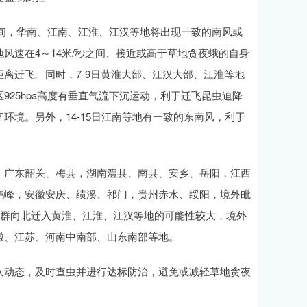
9日夜间，华南、江南、江淮、江汉等地将出现一致的南风或
风速在4～14米/秒之间、接近或高于草地贪夜蛾的自身
离迁飞。同时，7-9日黄淮大部、江汉大部、江淮等地
25hpa高度有垂直气流下沉运动，利于迁飞昆虫迫降
境。另外，14-15日江南等地有一致的东南风，利于
，广东韶关、梅县，湖南澧县、南县、安乡、岳阳，江西
鹤峰，安徽安庆、绩溪、祁门，贵州赤水、绥阳，境外毗
集群向北迁入黄淮、江淮、江汉等地的可能性较大，境外
徽、江苏、河南中南部、山东南部等地。
入动态，及时查虫并进行达标防治，避免或减轻草地贪夜