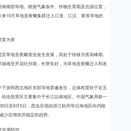
河南南部等地。根据气象条件、作物生育期及虫源位置，
来10天草地贪夜蛾集群迁入江淮、江汉、黄淮等地的
繁育为害
适宜草地贪夜蛾害虫发生发展，其处于转移为害高峰期。
节抽雄至开花吐丝期，长势良好，为草地贪夜蛾迁入和发
中下游和西北地区东部等地普遍发生，总体程度轻于近五
，幼虫危害区主要集中于长江以南地区。中国气象局新一
30日至8月5日，昆虫呈现由浙江杭州等沿海地区向内陆
有减少后增加并稳定的趋势。
意监测防控